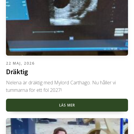
22 MAJ, 2026
Dräktig
Nelena är dräktig med Mylord Carthago. Nu håller vi
tummarna för ett föl 2027!
LÄS MER