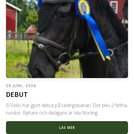
28 JUNI, 2026
DEBUT
El Felici har gjort debut på tävlingsbanan. Det blev 2 felfria
rundor. Ryttare och delägare är Ida Norling.
LÄS MER