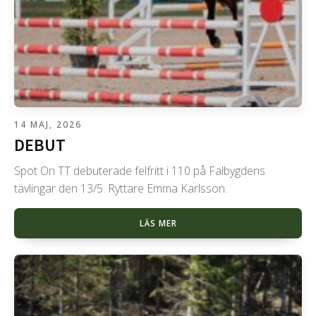
14 MAJ, 2026
DEBUT
Spot On TT debuterade felfritt i 110 på Falbygdens
tävlingar den 13/5. Ryttare Emma Karlsson.
LÄS MER