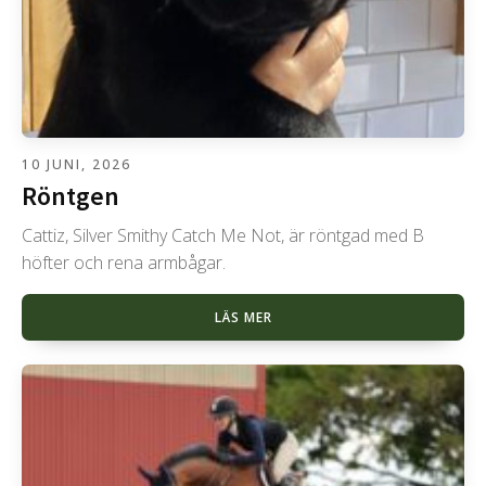
10 JUNI, 2026
Röntgen
Cattiz, Silver Smithy Catch Me Not, är röntgad med B
höfter och rena armbågar.
LÄS MER