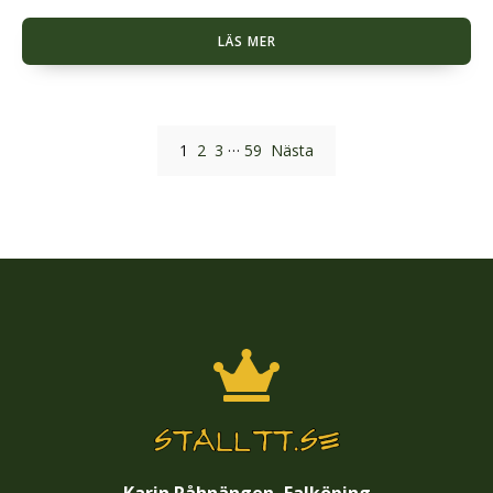
LÄS MER
…
1
2
3
59
Nästa
Karin Råhnängen, Falköping