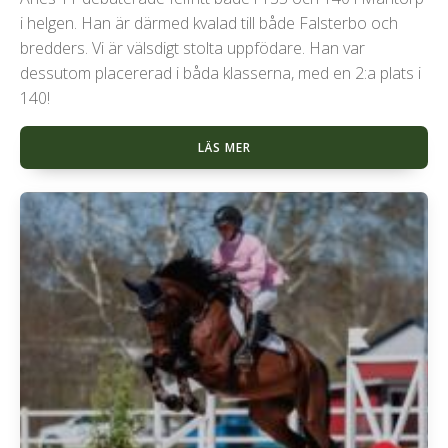
i helgen. Han är därmed kvalad till både Falsterbo och
bredders. Vi är välsdigt stolta uppfödare. Han var
dessutom placererad i båda klasserna, med en 2:a plats i
140!
LÄS MER