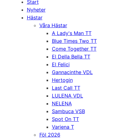
Start
Nyheter
Hästar
Våra Hästar
A Lady's Man TT
Blue Times Two TT
Come Together TT
El Della Bella TT
El Felici
Gannacinthe VDL
Hertogin
Last Call TT
LULENA VDL
NELENA
Sambuca VSB
Spot On TT
Variena T
Föl 2026