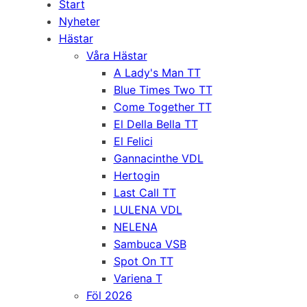
Start
Nyheter
Hästar
Våra Hästar
A Lady's Man TT
Blue Times Two TT
Come Together TT
El Della Bella TT
El Felici
Gannacinthe VDL
Hertogin
Last Call TT
LULENA VDL
NELENA
Sambuca VSB
Spot On TT
Variena T
Föl 2026