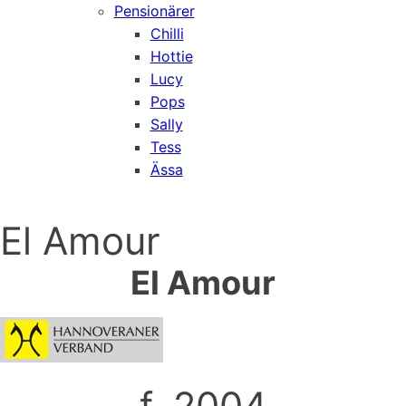
Pensionärer
Chilli
Hottie
Lucy
Pops
Sally
Tess
Ässa
El Amour
El Amour
f. 2004