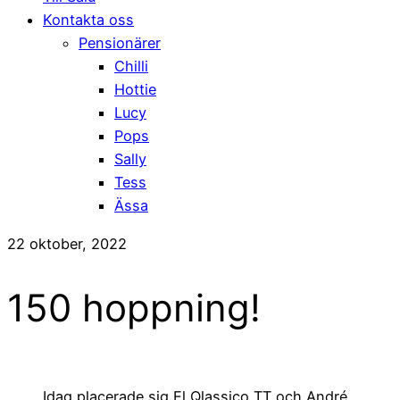
Kontakta oss
Pensionärer
Chilli
Hottie
Lucy
Pops
Sally
Tess
Ässa
22 oktober, 2022
150 hoppning!
Idag placerade sig El Qlassico TT och André