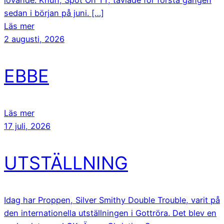
lovande. Knuff, Spot On TT, tävlade för första gången
sedan i början på juni. […]
Läs mer
2 augusti, 2026
EBBE
Läs mer
17 juli, 2026
UTSTÄLLNING
Idag har Proppen, Silver Smithy Double Trouble, varit på
den internationella utställningen i Gottröra. Det blev en