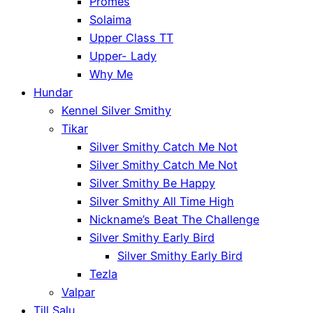
Promes
Solaima
Upper Class TT
Upper- Lady
Why Me
Hundar
Kennel Silver Smithy
Tikar
Silver Smithy Catch Me Not
Silver Smithy Catch Me Not
Silver Smithy Be Happy
Silver Smithy All Time High
Nickname’s Beat The Challenge
Silver Smithy Early Bird
Silver Smithy Early Bird
Tezla
Valpar
Till Salu