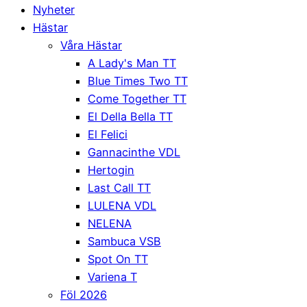
Nyheter
Hästar
Våra Hästar
A Lady's Man TT
Blue Times Two TT
Come Together TT
El Della Bella TT
El Felici
Gannacinthe VDL
Hertogin
Last Call TT
LULENA VDL
NELENA
Sambuca VSB
Spot On TT
Variena T
Föl 2026