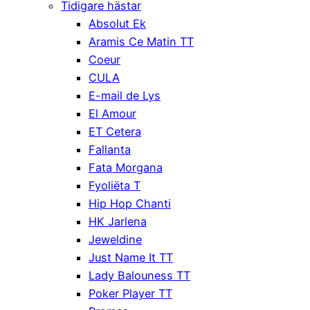
Tidigare hästar
Absolut Ek
Aramis Ce Matin TT
Coeur
CULA
E-mail de Lys
El Amour
ET Cetera
Fallanta
Fata Morgana
Fyoliëta T
Hip Hop Chanti
HK Jarlena
Jeweldine
Just Name It TT
Lady Balouness TT
Poker Player TT