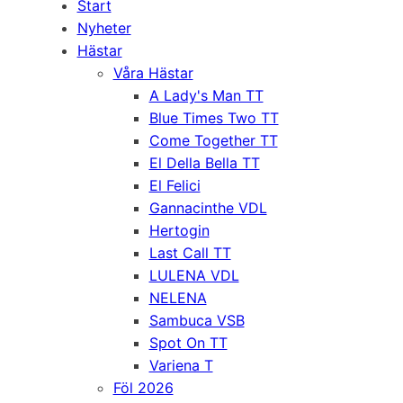
Start
Nyheter
Hästar
Våra Hästar
A Lady's Man TT
Blue Times Two TT
Come Together TT
El Della Bella TT
El Felici
Gannacinthe VDL
Hertogin
Last Call TT
LULENA VDL
NELENA
Sambuca VSB
Spot On TT
Variena T
Föl 2026