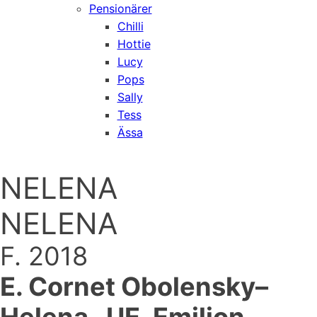
Pensionärer
Chilli
Hottie
Lucy
Pops
Sally
Tess
Ässa
NELENA
NELENA
F. 2018
E. Cornet Obolensky–