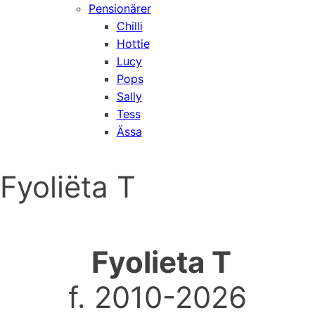
Pensionärer
Chilli
Hottie
Lucy
Pops
Sally
Tess
Ässa
Fyoliëta T
Fyolieta T
f. 2010-2026