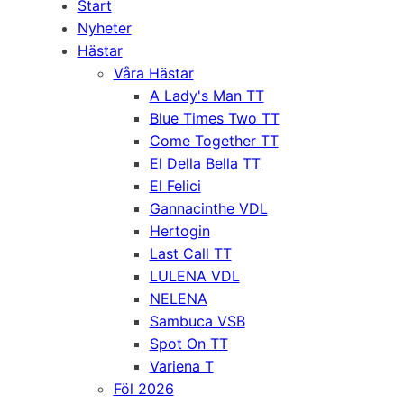
Start
Nyheter
Hästar
Våra Hästar
A Lady's Man TT
Blue Times Two TT
Come Together TT
El Della Bella TT
El Felici
Gannacinthe VDL
Hertogin
Last Call TT
LULENA VDL
NELENA
Sambuca VSB
Spot On TT
Variena T
Föl 2026