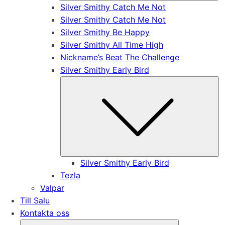
Silver Smithy Catch Me Not
Silver Smithy Catch Me Not
Silver Smithy Be Happy
Silver Smithy All Time High
Nickname’s Beat The Challenge
Silver Smithy Early Bird
Su
Silver Smithy Early Bird
Tezla
Valpar
Till Salu
Kontakta oss
Submenu