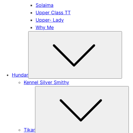
Solaima
Upper Class TT
Upper- Lady
Why Me
Subm
Hundar
Kennel Silver Smithy
Su
Tikar