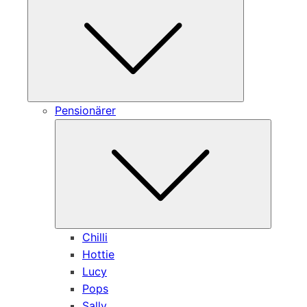
Pensionärer
Submen
Chilli
Hottie
Lucy
Pops
Sally