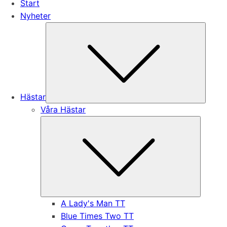
Start
Nyheter
Subme
Hästar
Våra Hästar
Submen
A Lady's Man TT
Blue Times Two TT