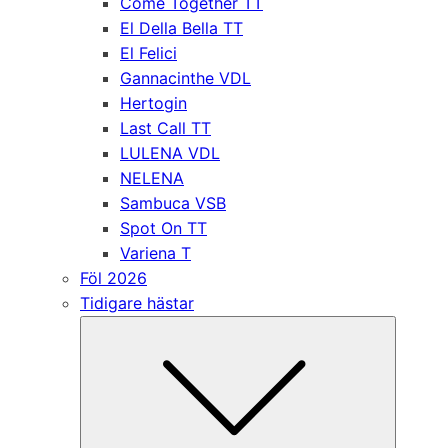
Come Together TT
El Della Bella TT
El Felici
Gannacinthe VDL
Hertogin
Last Call TT
LULENA VDL
NELENA
Sambuca VSB
Spot On TT
Variena T
Föl 2026
Tidigare hästar
Submen