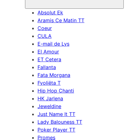
Absolut Ek
Aramis Ce Matin TT
Coeur
CULA
E-mail de Lys
El Amour
ET Cetera
Fallanta
Fata Morgana
Fyoliëta T
Hip Hop Chanti
HK Jarlena
Jeweldine
Just Name It TT
Lady Balouness TT
Poker Player TT
Promes