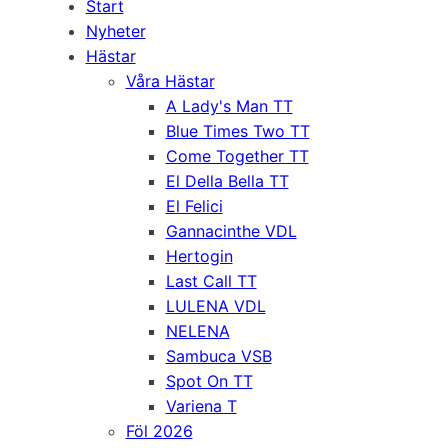
Start
Nyheter
Hästar
Våra Hästar
A Lady's Man TT
Blue Times Two TT
Come Together TT
El Della Bella TT
El Felici
Gannacinthe VDL
Hertogin
Last Call TT
LULENA VDL
NELENA
Sambuca VSB
Spot On TT
Variena T
Föl 2026