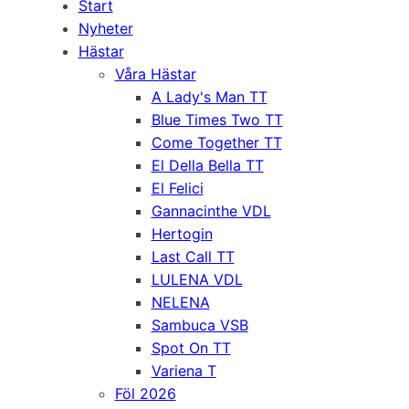
Start
Nyheter
Hästar
Våra Hästar
A Lady's Man TT
Blue Times Two TT
Come Together TT
El Della Bella TT
El Felici
Gannacinthe VDL
Hertogin
Last Call TT
LULENA VDL
NELENA
Sambuca VSB
Spot On TT
Variena T
Föl 2026