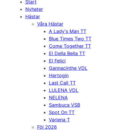
Start
Nyheter
Hästar
Våra Hästar
A Lady's Man TT
Blue Times Two TT
Come Together TT
El Della Bella TT
El Felici
Gannacinthe VDL
Hertogin
Last Call TT
LULENA VDL
NELENA
Sambuca VSB
Spot On TT
Variena T
Föl 2026