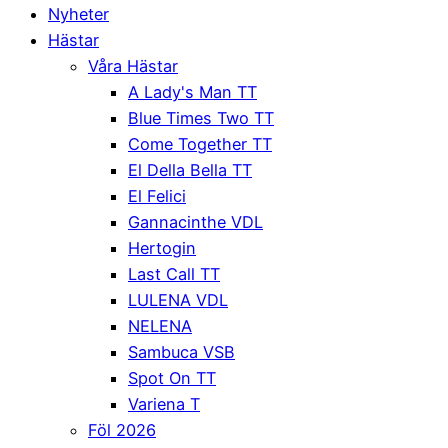
Nyheter
Hästar
Våra Hästar
A Lady's Man TT
Blue Times Two TT
Come Together TT
El Della Bella TT
El Felici
Gannacinthe VDL
Hertogin
Last Call TT
LULENA VDL
NELENA
Sambuca VSB
Spot On TT
Variena T
Föl 2026