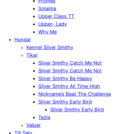
Promes
Solaima
Upper Class TT
Upper- Lady
Why Me
Hundar
Kennel Silver Smithy
Tikar
Silver Smithy Catch Me Not
Silver Smithy Catch Me Not
Silver Smithy Be Happy
Silver Smithy All Time High
Nickname’s Beat The Challenge
Silver Smithy Early Bird
Silver Smithy Early Bird
Tezla
Valpar
Till Salu