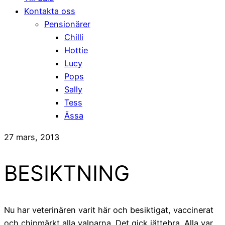
Kontakta oss
Pensionärer
Chilli
Hottie
Lucy
Pops
Sally
Tess
Ässa
27 mars, 2013
BESIKTNING
Nu har veterinären varit här och besiktigat, vaccinerat
och chipmärkt alla valparna. Det gick jättebra. Alla var