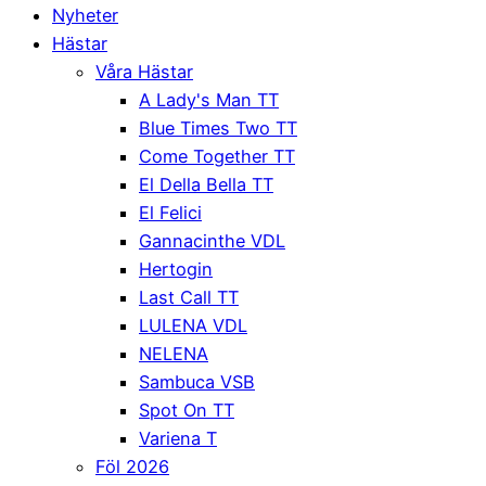
Nyheter
Hästar
Våra Hästar
A Lady's Man TT
Blue Times Two TT
Come Together TT
El Della Bella TT
El Felici
Gannacinthe VDL
Hertogin
Last Call TT
LULENA VDL
NELENA
Sambuca VSB
Spot On TT
Variena T
Föl 2026