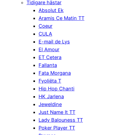
Tidigare hästar
Absolut Ek
Aramis Ce Matin TT
Coeur
CULA
E-mail de Lys
El Amour
ET Cetera
Fallanta
Fata Morgana
Fyoliëta T
Hip Hop Chanti
HK Jarlena
Jeweldine
Just Name It TT
Lady Balouness TT
Poker Player TT