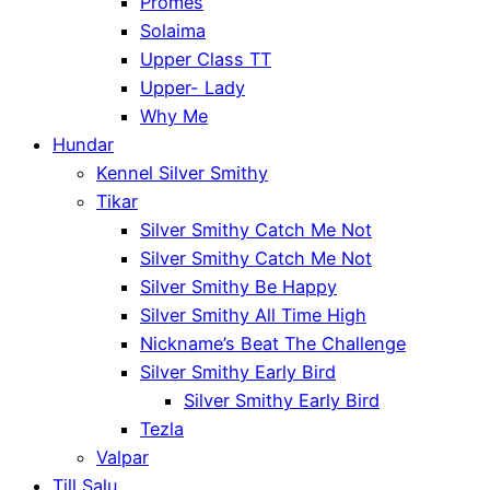
Promes
Solaima
Upper Class TT
Upper- Lady
Why Me
Hundar
Kennel Silver Smithy
Tikar
Silver Smithy Catch Me Not
Silver Smithy Catch Me Not
Silver Smithy Be Happy
Silver Smithy All Time High
Nickname’s Beat The Challenge
Silver Smithy Early Bird
Silver Smithy Early Bird
Tezla
Valpar
Till Salu