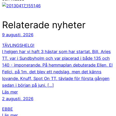
Relaterade nyheter
9 augusti, 2026
TÄVLINGSHELG!
I helgen har vi haft 3 hästar som har startat. Bill, Aries
TT, var i Sundbyholm och var placerad i både 135 och
140 - imponerande. På hemmaplan debuterade Ellen, El
Felici, på 1m, det blev ett nedslag, men det känns
lovande. Knuff, Spot On TT, tävlade för första gången
sedan i början på juni. […]
Läs mer
2 augusti, 2026
EBBE
Läs mer