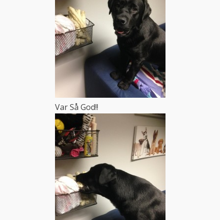
Var Så God!!