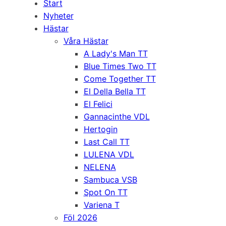
Start
Nyheter
Hästar
Våra Hästar
A Lady's Man TT
Blue Times Two TT
Come Together TT
El Della Bella TT
El Felici
Gannacinthe VDL
Hertogin
Last Call TT
LULENA VDL
NELENA
Sambuca VSB
Spot On TT
Variena T
Föl 2026