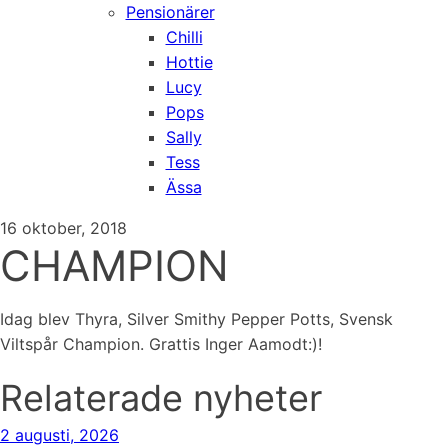
Pensionärer
Chilli
Hottie
Lucy
Pops
Sally
Tess
Ässa
16 oktober, 2018
CHAMPION
Idag blev Thyra, Silver Smithy Pepper Potts, Svensk
Viltspår Champion. Grattis Inger Aamodt:)!
Relaterade nyheter
2 augusti, 2026