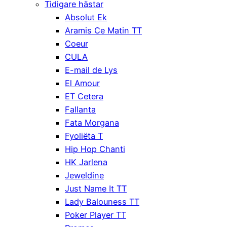
Tidigare hästar
Absolut Ek
Aramis Ce Matin TT
Coeur
CULA
E-mail de Lys
El Amour
ET Cetera
Fallanta
Fata Morgana
Fyoliëta T
Hip Hop Chanti
HK Jarlena
Jeweldine
Just Name It TT
Lady Balouness TT
Poker Player TT