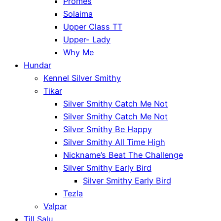
Promes
Solaima
Upper Class TT
Upper- Lady
Why Me
Hundar
Kennel Silver Smithy
Tikar
Silver Smithy Catch Me Not
Silver Smithy Catch Me Not
Silver Smithy Be Happy
Silver Smithy All Time High
Nickname’s Beat The Challenge
Silver Smithy Early Bird
Silver Smithy Early Bird
Tezla
Valpar
Till Salu