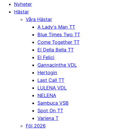
Nyheter
Hästar
Våra Hästar
A Lady's Man TT
Blue Times Two TT
Come Together TT
El Della Bella TT
El Felici
Gannacinthe VDL
Hertogin
Last Call TT
LULENA VDL
NELENA
Sambuca VSB
Spot On TT
Variena T
Föl 2026