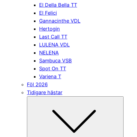
El Della Bella TT
El Felici
Gannacinthe VDL
Hertogin
Last Call TT
LULENA VDL
NELENA
Sambuca VSB
Spot On TT
Variena T
Föl 2026
Tidigare hästar
Submen