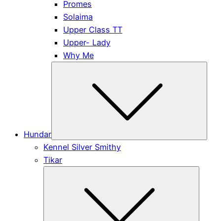
Promes
Solaima
Upper Class TT
Upper- Lady
Why Me
Subm
Hundar
Kennel Silver Smithy
Tikar
Submen