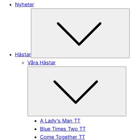
Nyheter
Subme
Hästar
Våra Hästar
Submen
A Lady's Man TT
Blue Times Two TT
Come Together TT