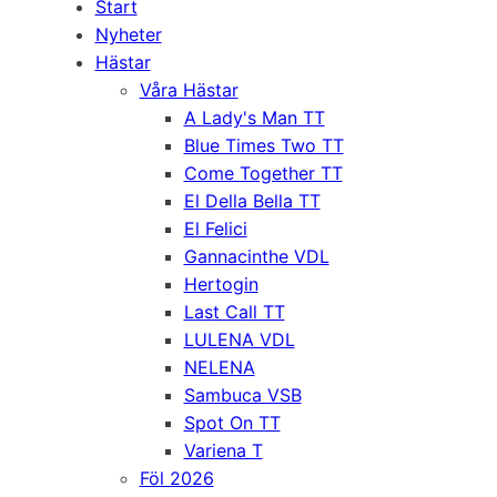
Start
Nyheter
Hästar
Våra Hästar
A Lady's Man TT
Blue Times Two TT
Come Together TT
El Della Bella TT
El Felici
Gannacinthe VDL
Hertogin
Last Call TT
LULENA VDL
NELENA
Sambuca VSB
Spot On TT
Variena T
Föl 2026