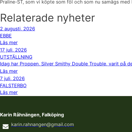
Praline-ST, som vi köpte som föl och som nu samägs med Lin
Relaterade nyheter
2 augusti, 2026
EBBE
Läs mer
17 juli, 2026
UTSTÄLLNING
Idag har Proppen, Silver Smithy Double Trouble, varit på de
Läs mer
7 juli, 2026
FALSTERBO
Läs mer
Karin Råhnängen, Falköping
karin.rahnangen@gmail.com