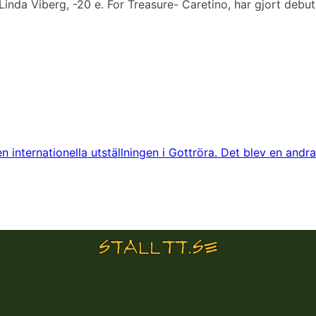
da Viberg, -20 e. For Treasure- Caretino, har gjort debut p
n internationella utställningen i Gottröra. Det blev en and