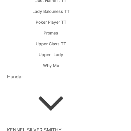
Just Name It TT
Lady Balouness TT
Poker Player TT
Promes
Upper Class TT
Upper- Lady
Why Me
Hundar
KENNEL SILVER SMITHY