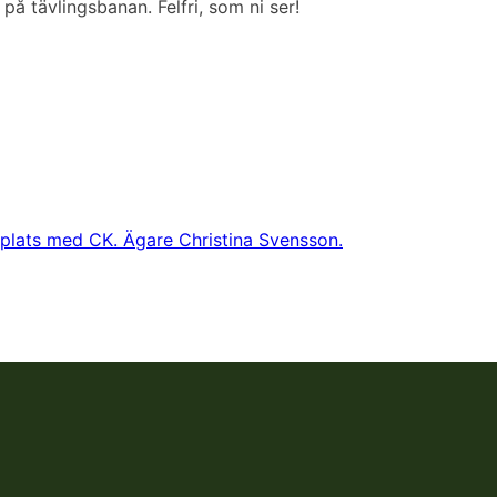
å tävlingsbanan. Felfri, som ni ser!
raplats med CK. Ägare Christina Svensson.