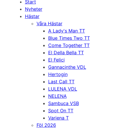
Start
Nyheter
Hästar
Våra Hästar
A Lady's Man TT
Blue Times Two TT
Come Together TT
El Della Bella TT
El Felici
Gannacinthe VDL
Hertogin
Last Call TT
LULENA VDL
NELENA
Sambuca VSB
Spot On TT
Variena T
Föl 2026