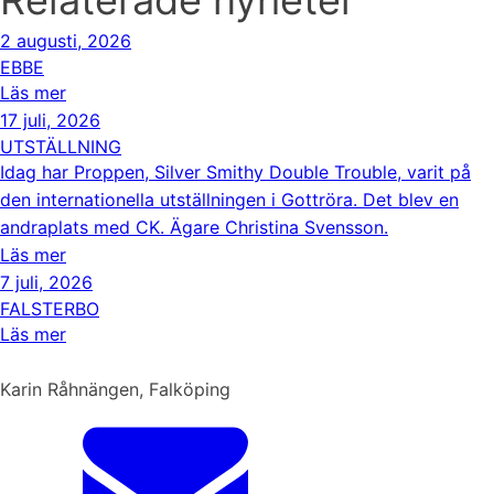
Relaterade nyheter
2 augusti, 2026
EBBE
Läs mer
17 juli, 2026
UTSTÄLLNING
Idag har Proppen, Silver Smithy Double Trouble, varit på
den internationella utställningen i Gottröra. Det blev en
andraplats med CK. Ägare Christina Svensson.
Läs mer
7 juli, 2026
FALSTERBO
Läs mer
Karin Råhnängen, Falköping