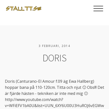
3 FEBRUARI, 2014
DORIS
Doris (Canturano-El Amour f.09 äg Ewa Hallberg)
hoppar bana på 110-120cm. Titta och njut 🙂 Obs!!! Det
är fjärde hästen - tekniken är inte med mig 🙁
http://www.youtube.com/watch?
v=WFiEFV1bA0U&list=UUN_6XY6U00U3HuROJ6vEGWw