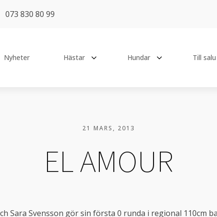
073 830 80 99
Nyheter
Hästar
Hundar
Till salu
TT
TIDIGARE HÄSTAR
PENSIONÄRER
Absolut Ek
Ässa
y Catch Me Not
21 MARS, 2013
Aramis Ce Matin TT
Chilli
eat The Challenge
EL AMOUR
Coeur
Loka
Early Bird
CULA
Hottie
 Be Happy
E-mail de Lys
Lucy
 All Time High
Fallanta
Pops
's Sweetheart Of Mine
och Sara Svensson gör sin första 0 runda i regional 110cm b