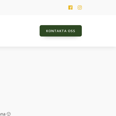
KONTAKTA OSS
HK Jarlena
Jeweldine
Just Name It TT
Lady Balouness TT
Poker Player TT
Promes
ana 🙂