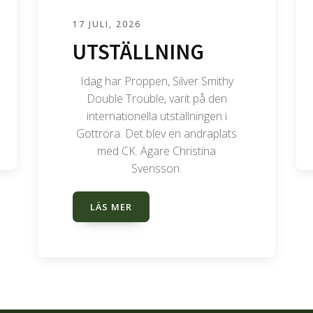
17 JULI, 2026
UTSTÄLLNING
Idag har Proppen, Silver Smithy
Double Trouble, varit på den
internationella utställningen i
Gottröra. Det blev en andraplats
med CK. Ägare Christina
Svensson.
LÄS MER