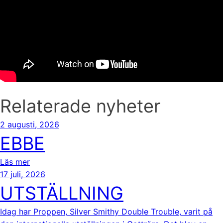
Relaterade nyheter
2 augusti, 2026
EBBE
Läs mer
17 juli, 2026
UTSTÄLLNING
Idag har Proppen, Silver Smithy Double Trouble, varit på