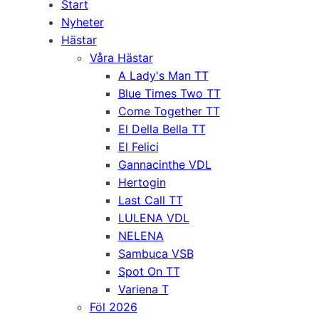
Start
Nyheter
Hästar
Våra Hästar
A Lady's Man TT
Blue Times Two TT
Come Together TT
El Della Bella TT
El Felici
Gannacinthe VDL
Hertogin
Last Call TT
LULENA VDL
NELENA
Sambuca VSB
Spot On TT
Variena T
Föl 2026