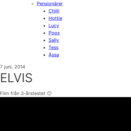
Pensionärer
Chilli
Hottie
Lucy
Pops
Sally
Tess
Ässa
7 juni, 2014
ELVIS
Film från 3-årstestet 🙂