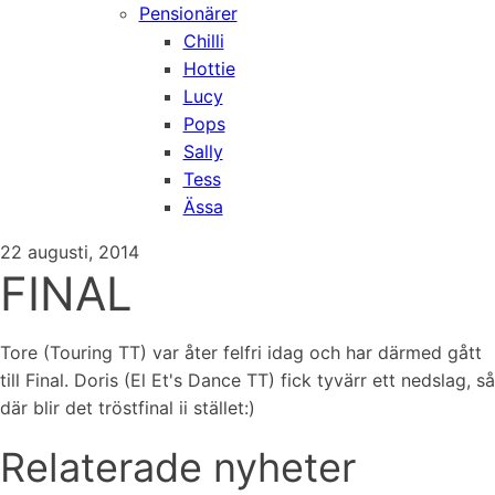
Pensionärer
Chilli
Hottie
Lucy
Pops
Sally
Tess
Ässa
22 augusti, 2014
FINAL
Tore (Touring TT) var åter felfri idag och har därmed gått
till Final. Doris (El Et's Dance TT) fick tyvärr ett nedslag, så
där blir det tröstfinal ii stället:)
Relaterade nyheter