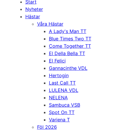
Start
Nyheter
Hästar
Våra Hästar
A Lady's Man TT
Blue Times Two TT
Come Together TT
El Della Bella TT
El Felici
Gannacinthe VDL
Hertogin
Last Call TT
LULENA VDL
NELENA
Sambuca VSB
Spot On TT
Variena T
Föl 2026