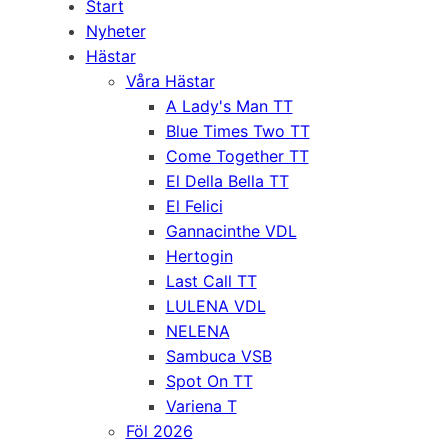
Start
Nyheter
Hästar
Våra Hästar
A Lady's Man TT
Blue Times Two TT
Come Together TT
El Della Bella TT
El Felici
Gannacinthe VDL
Hertogin
Last Call TT
LULENA VDL
NELENA
Sambuca VSB
Spot On TT
Variena T
Föl 2026