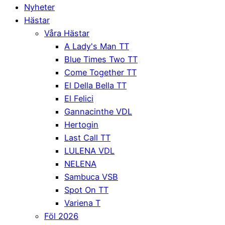
Nyheter
Hästar
Våra Hästar
A Lady's Man TT
Blue Times Two TT
Come Together TT
El Della Bella TT
El Felici
Gannacinthe VDL
Hertogin
Last Call TT
LULENA VDL
NELENA
Sambuca VSB
Spot On TT
Variena T
Föl 2026