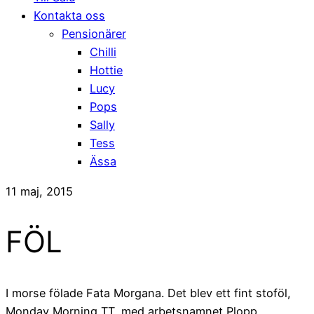
Kontakta oss
Pensionärer
Chilli
Hottie
Lucy
Pops
Sally
Tess
Ässa
11 maj, 2015
FÖL
I morse fölade Fata Morgana. Det blev ett fint stoföl,
Monday Morning TT, med arbetsnamnet Plopp.