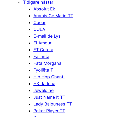
Tidigare hästar
Absolut Ek
Aramis Ce Matin TT
Coeur
CULA
E-mail de Lys
El Amour
ET Cetera
Fallanta
Fata Morgana
Fyoliëta T
Hip Hop Chanti
HK Jarlena
Jeweldine
Just Name It TT
Lady Balouness TT
Poker Player TT