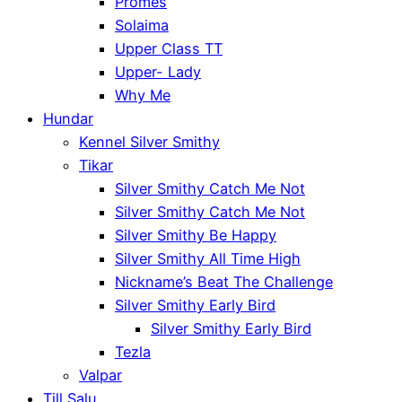
Promes
Solaima
Upper Class TT
Upper- Lady
Why Me
Hundar
Kennel Silver Smithy
Tikar
Silver Smithy Catch Me Not
Silver Smithy Catch Me Not
Silver Smithy Be Happy
Silver Smithy All Time High
Nickname’s Beat The Challenge
Silver Smithy Early Bird
Silver Smithy Early Bird
Tezla
Valpar
Till Salu