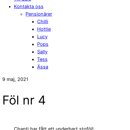
Kontakta oss
Pensionärer
Chilli
Hottie
Lucy
Pops
Sally
Tess
Ässa
9 maj, 2021
Föl nr 4
Chanti har fått ett underbart stoföl!