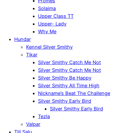
Promes
Solaima
Upper Class TT
Upper- Lady
Why Me
Hundar
Kennel Silver Smithy
Tikar
Silver Smithy Catch Me Not
Silver Smithy Catch Me Not
Silver Smithy Be Happy
Silver Smithy All Time High
Nickname’s Beat The Challenge
Silver Smithy Early Bird
Silver Smithy Early Bird
Tezla
Valpar
Till Salu