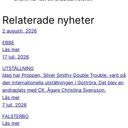
Relaterade nyheter
2 augusti, 2026
EBBE
Läs mer
17 juli, 2026
UTSTÄLLNING
Idag har Proppen, Silver Smithy Double Trouble, varit på
den internationella utställningen i Gottröra. Det blev en
andraplats med CK. Ägare Christina Svensson.
Läs mer
7 juli, 2026
FALSTERBO
Läs mer