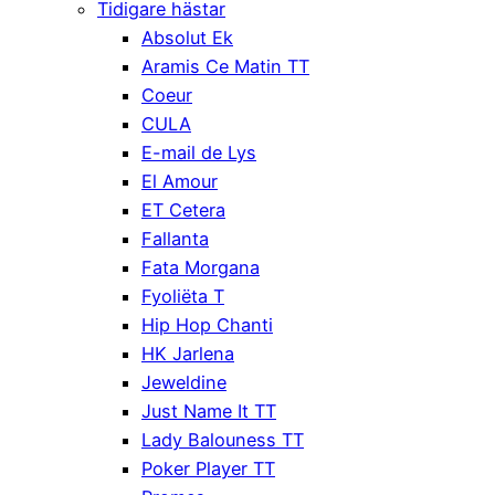
Tidigare hästar
Absolut Ek
Aramis Ce Matin TT
Coeur
CULA
E-mail de Lys
El Amour
ET Cetera
Fallanta
Fata Morgana
Fyoliëta T
Hip Hop Chanti
HK Jarlena
Jeweldine
Just Name It TT
Lady Balouness TT
Poker Player TT