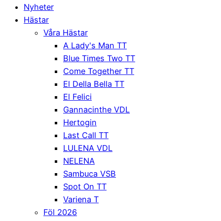
Nyheter
Hästar
Våra Hästar
A Lady's Man TT
Blue Times Two TT
Come Together TT
El Della Bella TT
El Felici
Gannacinthe VDL
Hertogin
Last Call TT
LULENA VDL
NELENA
Sambuca VSB
Spot On TT
Variena T
Föl 2026