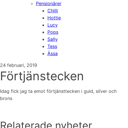
Pensionärer
Chilli
Hottie
Lucy
Pops
Sally
Tess
Ässa
24 februari, 2019
Förtjänstecken
Idag fick jag ta emot förtjänsttecken i guld, silver och
brons
Relaterade nyheter