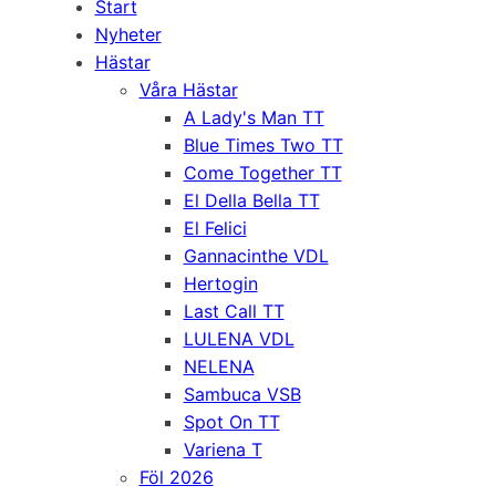
Start
Nyheter
Hästar
Våra Hästar
A Lady's Man TT
Blue Times Two TT
Come Together TT
El Della Bella TT
El Felici
Gannacinthe VDL
Hertogin
Last Call TT
LULENA VDL
NELENA
Sambuca VSB
Spot On TT
Variena T
Föl 2026