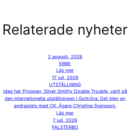
Relaterade nyheter
2 augusti, 2026
EBBE
Läs mer
17 juli, 2026
UTSTÄLLNING
Idag har Proppen, Silver Smithy Double Trouble, varit på
den internationella utställningen i Gottröra. Det blev en
andraplats med CK. Ägare Christina Svensson.
Läs mer
7 juli, 2026
FALSTERBO