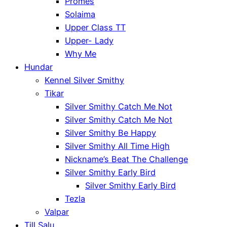
Promes
Solaima
Upper Class TT
Upper- Lady
Why Me
Hundar
Kennel Silver Smithy
Tikar
Silver Smithy Catch Me Not
Silver Smithy Catch Me Not
Silver Smithy Be Happy
Silver Smithy All Time High
Nickname’s Beat The Challenge
Silver Smithy Early Bird
Silver Smithy Early Bird
Tezla
Valpar
Till Salu