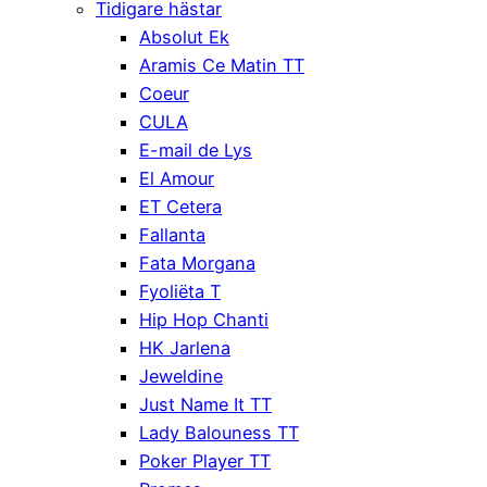
Tidigare hästar
Absolut Ek
Aramis Ce Matin TT
Coeur
CULA
E-mail de Lys
El Amour
ET Cetera
Fallanta
Fata Morgana
Fyoliëta T
Hip Hop Chanti
HK Jarlena
Jeweldine
Just Name It TT
Lady Balouness TT
Poker Player TT