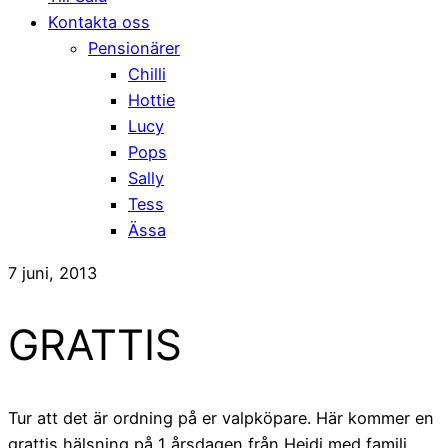
Kontakta oss
Pensionärer
Chilli
Hottie
Lucy
Pops
Sally
Tess
Ässa
7 juni, 2013
GRATTIS
Tur att det är ordning på er valpköpare. Här kommer en
grattis hälsning på 1 årsdagen från Heidi med familj.