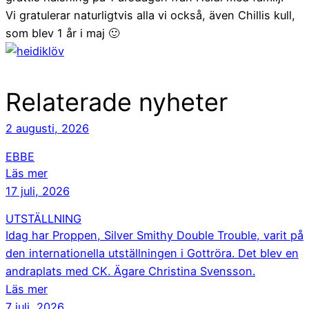
Vi gratulerar naturligtvis alla vi också, även Chillis kull,
som blev 1 år i maj 🙂
Relaterade nyheter
2 augusti, 2026
EBBE
Läs mer
17 juli, 2026
UTSTÄLLNING
Idag har Proppen, Silver Smithy Double Trouble, varit på
den internationella utställningen i Gottröra. Det blev en
andraplats med CK. Ägare Christina Svensson.
Läs mer
7 juli, 2026