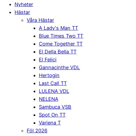
Nyheter
Hästar
Våra Hästar
A Lady's Man TT
Blue Times Two TT
Come Together TT
El Della Bella TT
El Felici
Gannacinthe VDL
Hertogin
Last Call TT
LULENA VDL
NELENA
Sambuca VSB
Spot On TT
Variena T
Föl 2026