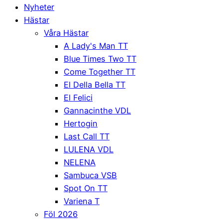
Nyheter
Hästar
Våra Hästar
A Lady's Man TT
Blue Times Two TT
Come Together TT
El Della Bella TT
El Felici
Gannacinthe VDL
Hertogin
Last Call TT
LULENA VDL
NELENA
Sambuca VSB
Spot On TT
Variena T
Föl 2026