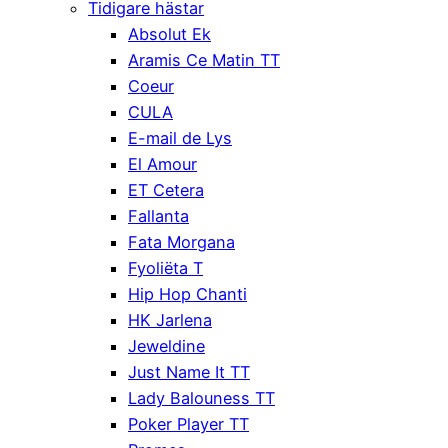
Tidigare hästar
Absolut Ek
Aramis Ce Matin TT
Coeur
CULA
E-mail de Lys
El Amour
ET Cetera
Fallanta
Fata Morgana
Fyoliëta T
Hip Hop Chanti
HK Jarlena
Jeweldine
Just Name It TT
Lady Balouness TT
Poker Player TT