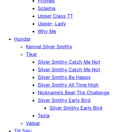
Promes
Solaima
Upper Class TT
Upper- Lady
Why Me
Hundar
Kennel Silver Smithy
Tikar
Silver Smithy Catch Me Not
Silver Smithy Catch Me Not
Silver Smithy Be Happy
Silver Smithy All Time High
Nickname’s Beat The Challenge
Silver Smithy Early Bird
Silver Smithy Early Bird
Tezla
Valpar
Till Salu