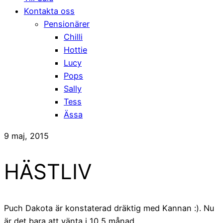
Kontakta oss
Pensionärer
Chilli
Hottie
Lucy
Pops
Sally
Tess
Ässa
9 maj, 2015
HÄSTLIV
Puch Dakota är konstaterad dräktig med Kannan :). Nu
är det bara att vänta i 10,5 månad.....