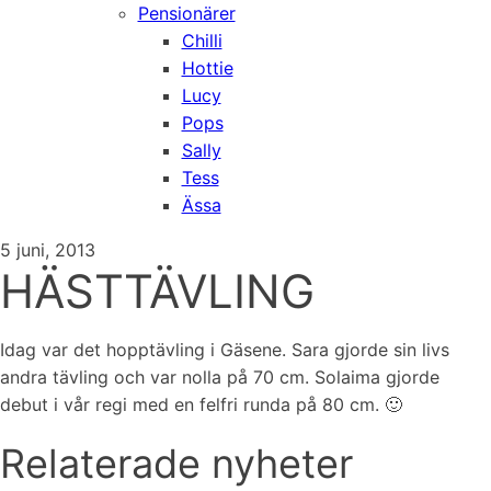
Pensionärer
Chilli
Hottie
Lucy
Pops
Sally
Tess
Ässa
5 juni, 2013
HÄSTTÄVLING
Idag var det hopptävling i Gäsene. Sara gjorde sin livs
andra tävling och var nolla på 70 cm. Solaima gjorde
debut i vår regi med en felfri runda på 80 cm. 🙂
Relaterade nyheter