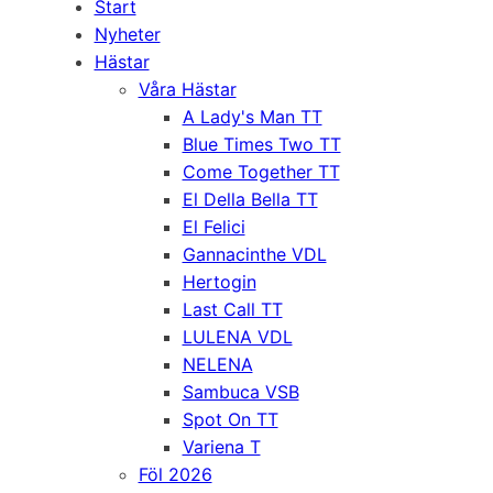
Start
Nyheter
Hästar
Våra Hästar
A Lady's Man TT
Blue Times Two TT
Come Together TT
El Della Bella TT
El Felici
Gannacinthe VDL
Hertogin
Last Call TT
LULENA VDL
NELENA
Sambuca VSB
Spot On TT
Variena T
Föl 2026