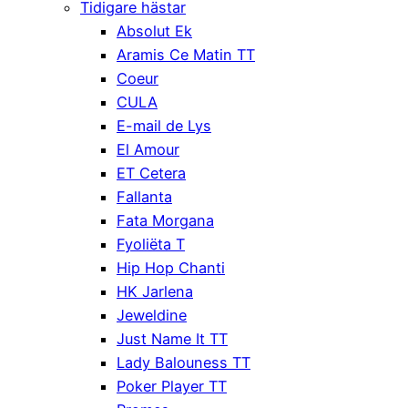
Tidigare hästar
Absolut Ek
Aramis Ce Matin TT
Coeur
CULA
E-mail de Lys
El Amour
ET Cetera
Fallanta
Fata Morgana
Fyoliëta T
Hip Hop Chanti
HK Jarlena
Jeweldine
Just Name It TT
Lady Balouness TT
Poker Player TT