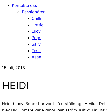
Kontakta oss
Pensionärer
Chilli
Hottie
Lucy
Pops
Sally
Tess
Ässa
15 juli, 2013
HEIDI
Heidi (Lucy-Bono) har varit på utställning i Arvika. Det
blev HP. Domare var Rigmor Wahlström. Kritik; Tik utav