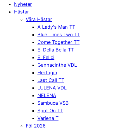
Nyheter
Hästar
Våra Hästar
A Lady's Man TT
Blue Times Two TT
Come Together TT
El Della Bella TT
El Felici
Gannacinthe VDL
Hertogin
Last Call TT
LULENA VDL
NELENA
Sambuca VSB
Spot On TT
Variena T
Föl 2026