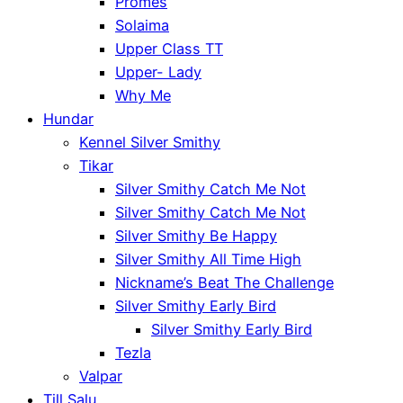
Promes
Solaima
Upper Class TT
Upper- Lady
Why Me
Hundar
Kennel Silver Smithy
Tikar
Silver Smithy Catch Me Not
Silver Smithy Catch Me Not
Silver Smithy Be Happy
Silver Smithy All Time High
Nickname’s Beat The Challenge
Silver Smithy Early Bird
Silver Smithy Early Bird
Tezla
Valpar
Till Salu