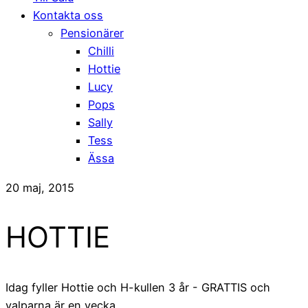
Kontakta oss
Pensionärer
Chilli
Hottie
Lucy
Pops
Sally
Tess
Ässa
20 maj, 2015
HOTTIE
Idag fyller Hottie och H-kullen 3 år - GRATTIS och
valparna är en vecka.