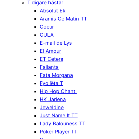
Tidigare hästar
Absolut Ek
Aramis Ce Matin TT
Coeur
CULA
E-mail de Lys
El Amour
ET Cetera
Fallanta
Fata Morgana
Fyoliëta T
Hip Hop Chanti
HK Jarlena
Jeweldine
Just Name It TT
Lady Balouness TT
Poker Player TT