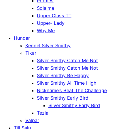
Promes
Solaima
Upper Class TT
Upper- Lady
Why Me
Hundar
Kennel Silver Smithy
Tikar
Silver Smithy Catch Me Not
Silver Smithy Catch Me Not
Silver Smithy Be Happy
Silver Smithy All Time High
Nickname’s Beat The Challenge
Silver Smithy Early Bird
Silver Smithy Early Bird
Tezla
Valpar
Till Salu