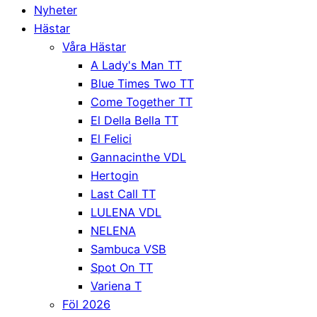
Nyheter
Hästar
Våra Hästar
A Lady's Man TT
Blue Times Two TT
Come Together TT
El Della Bella TT
El Felici
Gannacinthe VDL
Hertogin
Last Call TT
LULENA VDL
NELENA
Sambuca VSB
Spot On TT
Variena T
Föl 2026