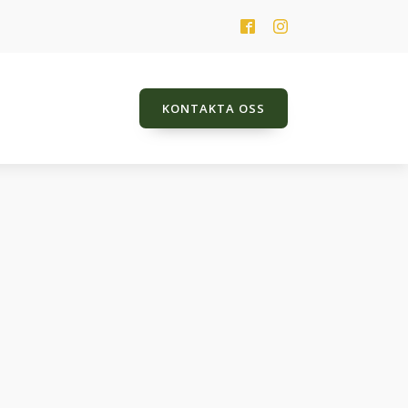
KONTAKTA OSS
HK Jarlena
Jeweldine
Just Name It TT
Lady Balouness TT
Poker Player TT
Promes