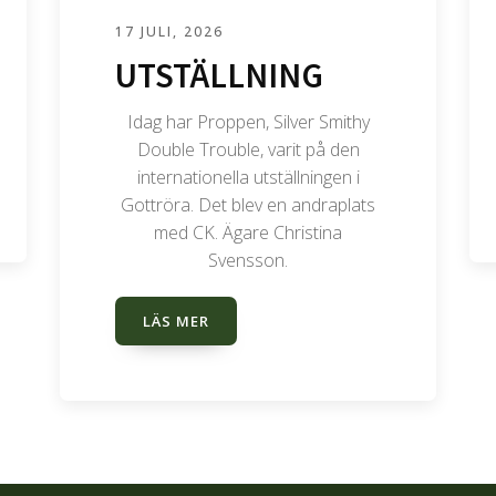
17 JULI, 2026
UTSTÄLLNING
Idag har Proppen, Silver Smithy
Double Trouble, varit på den
internationella utställningen i
Gottröra. Det blev en andraplats
med CK. Ägare Christina
Svensson.
LÄS MER