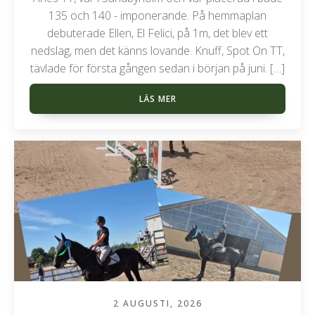
135 och 140 - imponerande. På hemmaplan
debuterade Ellen, El Felici, på 1m, det blev ett
nedslag, men det känns lovande. Knuff, Spot On TT,
tävlade för första gången sedan i början på juni. […]
LÄS MER
2 AUGUSTI, 2026