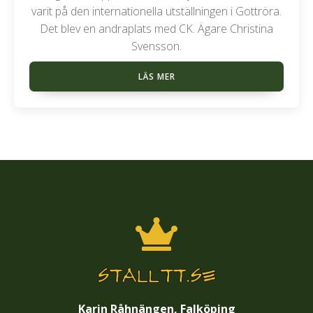
varit på den internationella utställningen i Gottröra.
Det blev en andraplats med CK. Ägare Christina
Svensson.
LÄS MER
Karin Råhnängen, Falköping