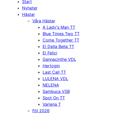
Start
Nyheter
Hästar
Våra Hästar
A Lady's Man TT
Blue Times Two TT
Come Together TT
El Della Bella TT
El Felici
Gannacinthe VDL
Hertogin
Last Call TT
LULENA VDL
NELENA
Sambuca VSB
Spot On TT
Variena T
Föl 2026