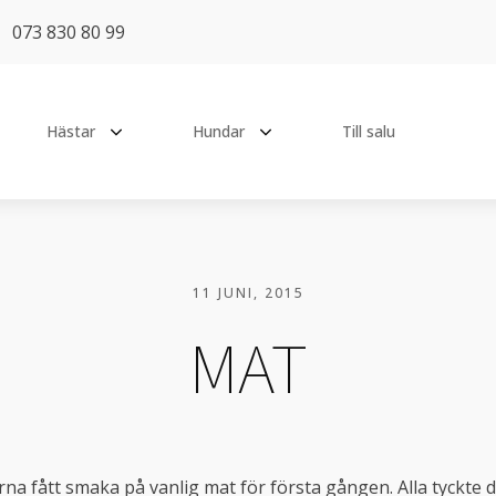
073 830 80 99
Hästar
Hundar
Till salu
TT
TIDIGARE HÄSTAR
PENSIONÄRER
Absolut Ek
Ässa
y Catch Me Not
11 JUNI, 2015
Aramis Ce Matin TT
Chilli
eat The Challenge
MAT
Coeur
Loka
Early Bird
CULA
Hottie
 Be Happy
E-mail de Lys
Lucy
 All Time High
Fallanta
Pops
's Sweetheart Of Mine
rna fått smaka på vanlig mat för första gången. Alla tyckte d