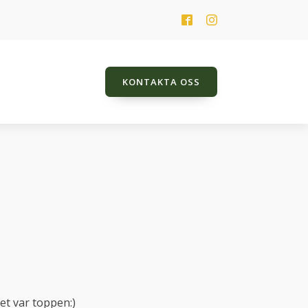
KONTAKTA OSS
HK Jarlena
Jeweldine
Just Name It TT
Lady Balouness TT
Poker Player TT
Promes
et var toppen:)