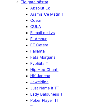
Tidigare hästar
Absolut Ek
Aramis Ce Matin TT
Coeur
CULA
E-mail de Lys
El Amour
ET Cetera
Fallanta
Fata Morgana
Fyoliëta T
Hip Hop Chanti
HK Jarlena
Jeweldine
Just Name It TT
Lady Balouness TT
Poker Player TT