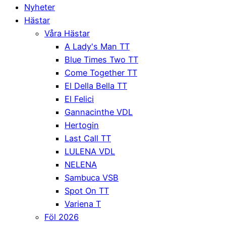
Nyheter
Hästar
Våra Hästar
A Lady's Man TT
Blue Times Two TT
Come Together TT
El Della Bella TT
El Felici
Gannacinthe VDL
Hertogin
Last Call TT
LULENA VDL
NELENA
Sambuca VSB
Spot On TT
Variena T
Föl 2026