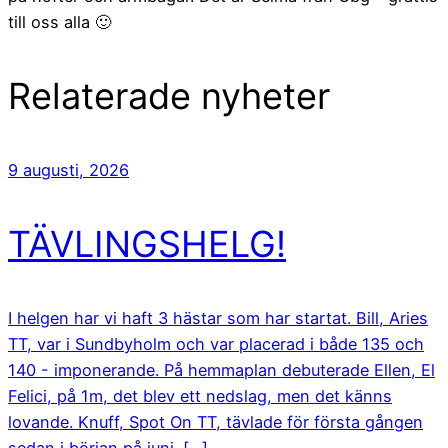
till oss alla 🙂
Relaterade nyheter
9 augusti, 2026
TÄVLINGSHELG!
I helgen har vi haft 3 hästar som har startat. Bill, Aries
TT, var i Sundbyholm och var placerad i både 135 och
140 - imponerande. På hemmaplan debuterade Ellen, El
Felici, på 1m, det blev ett nedslag, men det känns
lovande. Knuff, Spot On TT, tävlade för första gången