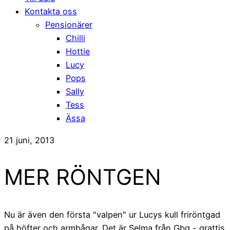
Kontakta oss
Pensionärer
Chilli
Hottie
Lucy
Pops
Sally
Tess
Ässa
21 juni, 2013
MER RÖNTGEN
Nu är även den första "valpen" ur Lucys kull friröntgad
på höfter och armbågar. Det är Selma från Gbg - grattis