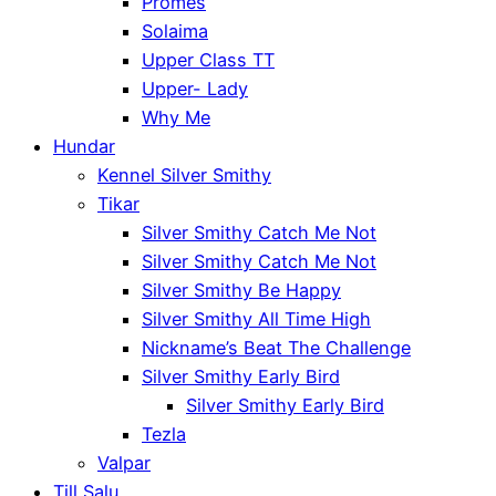
Promes
Solaima
Upper Class TT
Upper- Lady
Why Me
Hundar
Kennel Silver Smithy
Tikar
Silver Smithy Catch Me Not
Silver Smithy Catch Me Not
Silver Smithy Be Happy
Silver Smithy All Time High
Nickname’s Beat The Challenge
Silver Smithy Early Bird
Silver Smithy Early Bird
Tezla
Valpar
Till Salu