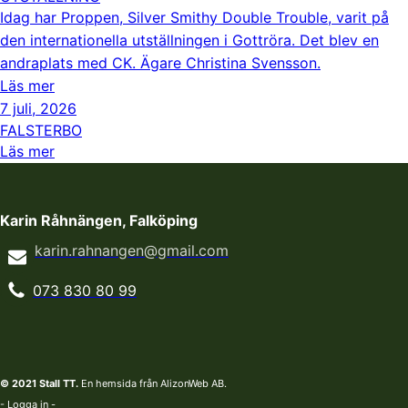
Idag har Proppen, Silver Smithy Double Trouble, varit på
den internationella utställningen i Gottröra. Det blev en
andraplats med CK. Ägare Christina Svensson.
Läs mer
7 juli, 2026
FALSTERBO
Läs mer
Karin Råhnängen, Falköping
karin.rahnangen@gmail.com
073 830 80 99
© 2021 Stall TT.
En hemsida från AlizonWeb AB.
- Logga in -