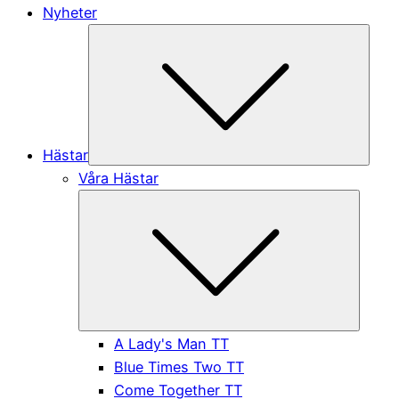
Nyheter
Subme
Hästar
Våra Hästar
Submen
A Lady's Man TT
Blue Times Two TT
Come Together TT