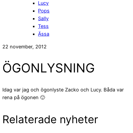
Lucy
Pops
Sally
Tess
Ässa
22 november, 2012
ÖGONLYSNING
Idag var jag och ögonlyste Zacko och Lucy. Båda var
rena på ögonen 🙂
Relaterade nyheter