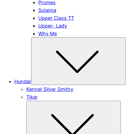
Promes
Solaima
Upper Class TT
Upper- Lady
Why Me
Subm
Hundar
Kennel Silver Smithy
Tikar
Submen