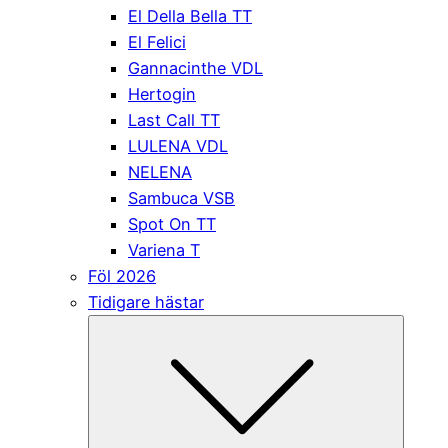
El Della Bella TT
El Felici
Gannacinthe VDL
Hertogin
Last Call TT
LULENA VDL
NELENA
Sambuca VSB
Spot On TT
Variena T
Föl 2026
Tidigare hästar
Submen