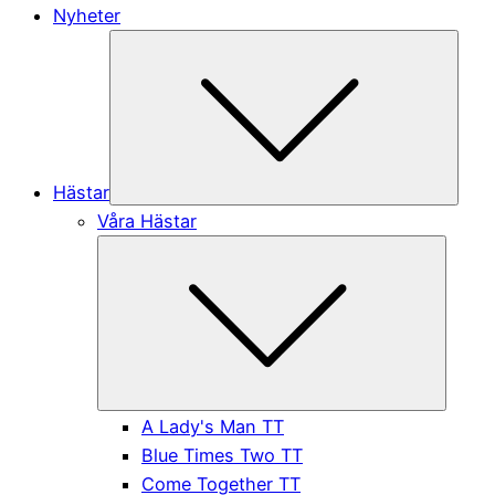
Nyheter
Subme
Hästar
Våra Hästar
Submen
A Lady's Man TT
Blue Times Two TT
Come Together TT