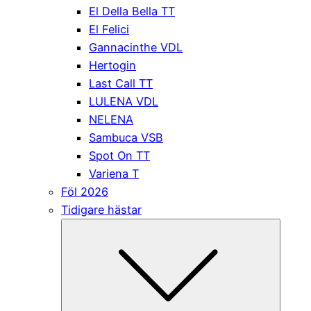
El Della Bella TT
El Felici
Gannacinthe VDL
Hertogin
Last Call TT
LULENA VDL
NELENA
Sambuca VSB
Spot On TT
Variena T
Föl 2026
Tidigare hästar
Submen