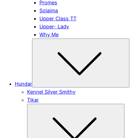
Promes
Solaima
Upper Class TT
Upper- Lady
Why Me
Subm
Hundar
Kennel Silver Smithy
Tikar
Submen