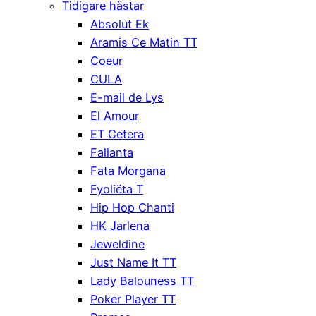
Tidigare hästar
Absolut Ek
Aramis Ce Matin TT
Coeur
CULA
E-mail de Lys
El Amour
ET Cetera
Fallanta
Fata Morgana
Fyoliëta T
Hip Hop Chanti
HK Jarlena
Jeweldine
Just Name It TT
Lady Balouness TT
Poker Player TT