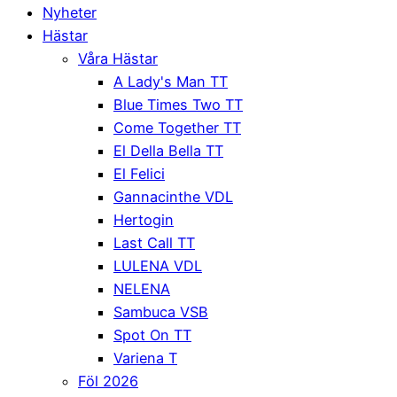
Nyheter
Hästar
Våra Hästar
A Lady's Man TT
Blue Times Two TT
Come Together TT
El Della Bella TT
El Felici
Gannacinthe VDL
Hertogin
Last Call TT
LULENA VDL
NELENA
Sambuca VSB
Spot On TT
Variena T
Föl 2026