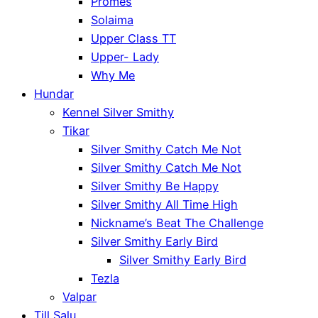
Promes
Solaima
Upper Class TT
Upper- Lady
Why Me
Hundar
Kennel Silver Smithy
Tikar
Silver Smithy Catch Me Not
Silver Smithy Catch Me Not
Silver Smithy Be Happy
Silver Smithy All Time High
Nickname’s Beat The Challenge
Silver Smithy Early Bird
Silver Smithy Early Bird
Tezla
Valpar
Till Salu