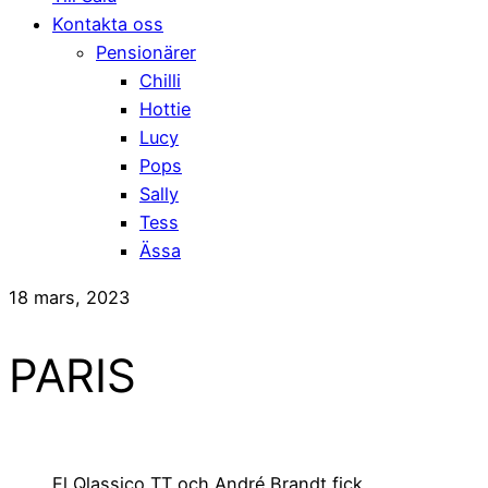
Kontakta oss
Pensionärer
Chilli
Hottie
Lucy
Pops
Sally
Tess
Ässa
18 mars, 2023
PARIS
El Qlassico TT och André Brandt fick