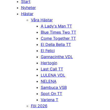
Start
Nyheter
Hästar
Våra Hästar
A Lady's Man TT
Blue Times Two TT
Come Together TT
El Della Bella TT
El Felici
Gannacinthe VDL
Hertogin
Last Call TT
LULENA VDL
NELENA
Sambuca VSB
Spot On TT
Variena T
Föl 2026