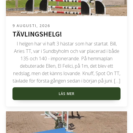
9 AUGUSTI, 2026
TÄVLINGSHELG!
I helgen har vi haft 3 hästar som har startat. Bill,
Aries TT, var i Sundbyholm och var placerad i både
135 och 140 - imponerande. På hemmaplan
debuterade Ellen, El Felici, på 1m, det blev ett
nedslag, men det känns lovande. Knuff, Spot On TT,
tävlade för första gången sedan i början på juni. […]
LÄS MER