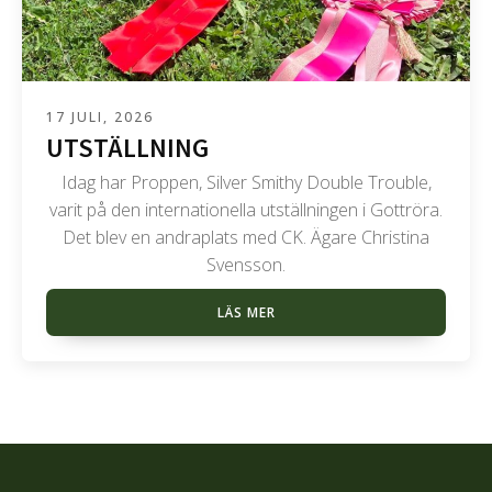
17 JULI, 2026
UTSTÄLLNING
Idag har Proppen, Silver Smithy Double Trouble,
varit på den internationella utställningen i Gottröra.
Det blev en andraplats med CK. Ägare Christina
Svensson.
LÄS MER