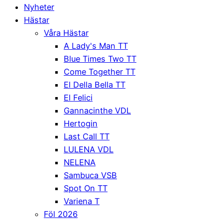
Nyheter
Hästar
Våra Hästar
A Lady's Man TT
Blue Times Two TT
Come Together TT
El Della Bella TT
El Felici
Gannacinthe VDL
Hertogin
Last Call TT
LULENA VDL
NELENA
Sambuca VSB
Spot On TT
Variena T
Föl 2026