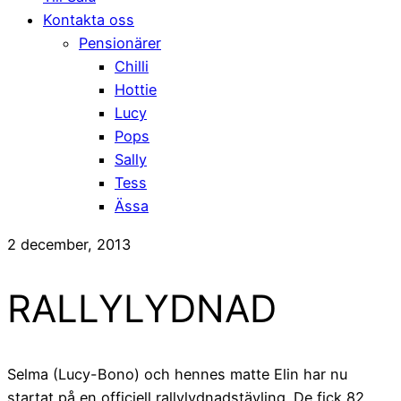
Kontakta oss
Pensionärer
Chilli
Hottie
Lucy
Pops
Sally
Tess
Ässa
2 december, 2013
RALLYLYDNAD
Selma (Lucy-Bono) och hennes matte Elin har nu
startat på en officiell rallylydnadstävling. De fick 82