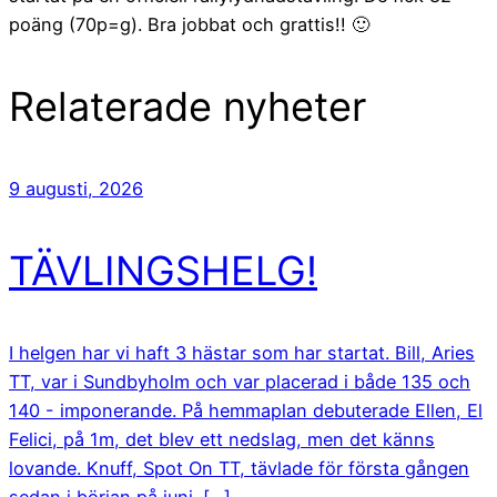
poäng (70p=g). Bra jobbat och grattis!! 🙂
Relaterade nyheter
9 augusti, 2026
TÄVLINGSHELG!
I helgen har vi haft 3 hästar som har startat. Bill, Aries
TT, var i Sundbyholm och var placerad i både 135 och
140 - imponerande. På hemmaplan debuterade Ellen, El
Felici, på 1m, det blev ett nedslag, men det känns
lovande. Knuff, Spot On TT, tävlade för första gången