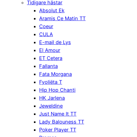
Tidigare hästar
Absolut Ek
Aramis Ce Matin TT
Coeur
CULA
E-mail de Lys
El Amour
ET Cetera
Fallanta
Fata Morgana
Fyoliëta T
Hip Hop Chanti
HK Jarlena
Jeweldine
Just Name It TT
Lady Balouness TT
Poker Player TT