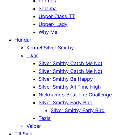
Promes
Solaima
Upper Class TT
Upper- Lady
Why Me
Hundar
Kennel Silver Smithy
Tikar
Silver Smithy Catch Me Not
Silver Smithy Catch Me Not
Silver Smithy Be Happy
Silver Smithy All Time High
Nickname’s Beat The Challenge
Silver Smithy Early Bird
Silver Smithy Early Bird
Tezla
Valpar
Till Salu