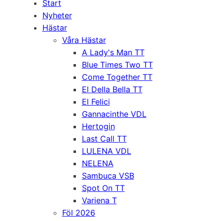
Start
Nyheter
Hästar
Våra Hästar
A Lady's Man TT
Blue Times Two TT
Come Together TT
El Della Bella TT
El Felici
Gannacinthe VDL
Hertogin
Last Call TT
LULENA VDL
NELENA
Sambuca VSB
Spot On TT
Variena T
Föl 2026