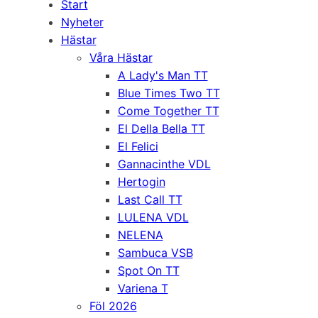
Start
Nyheter
Hästar
Våra Hästar
A Lady's Man TT
Blue Times Two TT
Come Together TT
El Della Bella TT
El Felici
Gannacinthe VDL
Hertogin
Last Call TT
LULENA VDL
NELENA
Sambuca VSB
Spot On TT
Variena T
Föl 2026