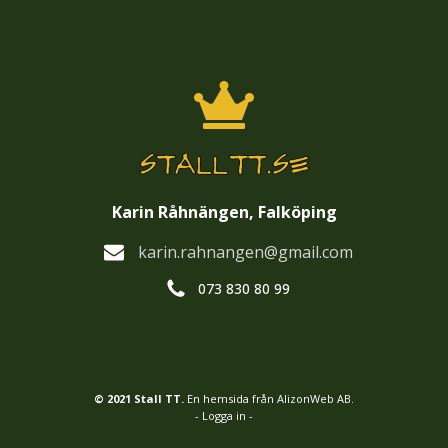
Karin Råhnängen, Falköping
karin.rahnangen@gmail.com
073 830 80 99
© 2021 Stall TT.
En hemsida från AlizonWeb AB.
- Logga in -