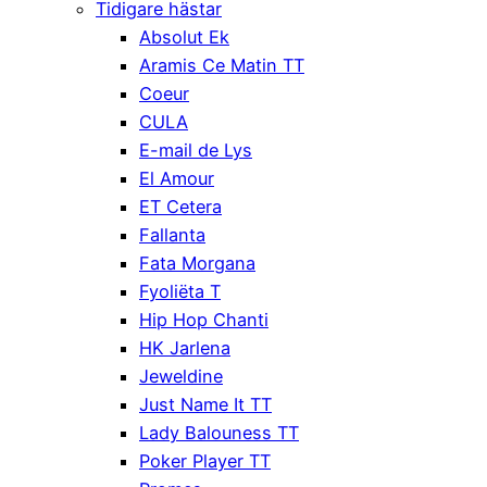
Tidigare hästar
Absolut Ek
Aramis Ce Matin TT
Coeur
CULA
E-mail de Lys
El Amour
ET Cetera
Fallanta
Fata Morgana
Fyoliëta T
Hip Hop Chanti
HK Jarlena
Jeweldine
Just Name It TT
Lady Balouness TT
Poker Player TT