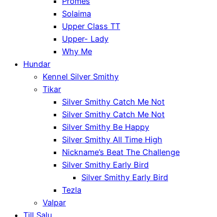
Promes
Solaima
Upper Class TT
Upper- Lady
Why Me
Hundar
Kennel Silver Smithy
Tikar
Silver Smithy Catch Me Not
Silver Smithy Catch Me Not
Silver Smithy Be Happy
Silver Smithy All Time High
Nickname’s Beat The Challenge
Silver Smithy Early Bird
Silver Smithy Early Bird
Tezla
Valpar
Till Salu