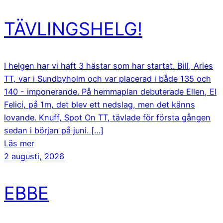
TÄVLINGSHELG!
I helgen har vi haft 3 hästar som har startat. Bill, Aries
TT, var i Sundbyholm och var placerad i både 135 och
140 - imponerande. På hemmaplan debuterade Ellen, El
Felici, på 1m, det blev ett nedslag, men det känns
lovande. Knuff, Spot On TT, tävlade för första gången
sedan i början på juni. […]
Läs mer
2 augusti, 2026
EBBE