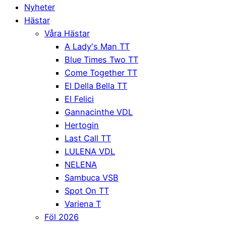
Nyheter
Hästar
Våra Hästar
A Lady's Man TT
Blue Times Two TT
Come Together TT
El Della Bella TT
El Felici
Gannacinthe VDL
Hertogin
Last Call TT
LULENA VDL
NELENA
Sambuca VSB
Spot On TT
Variena T
Föl 2026