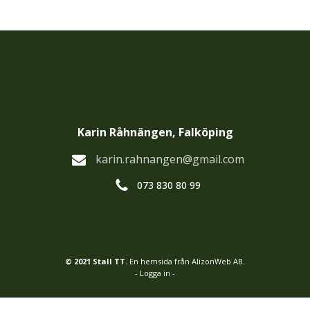
Karin Råhnängen, Falköping
karin.rahnangen@gmail.com
073 830 80 99
© 2021 Stall TT.
En hemsida från AlizonWeb AB.
- Logga in -